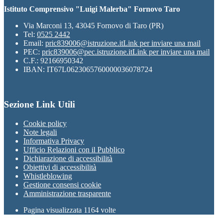
Istituto Comprensivo "Luigi Malerba" Fornovo Taro
Via Marconi 13, 43045 Fornovo di Taro (PR)
Tel:
0525 2442
Email:
pric839006@istruzione.it
Link per inviare una mail
PEC:
pric839006@pec.istruzione.it
Link per inviare una mail
C.F.: 92166950342
IBAN: IT67L0623065760000036078724
Sezione Link Utili
Cookie policy
Note legali
Informativa Privacy
Ufficio Relazioni con il Pubblico
Dichiarazione di accessibilità
Obiettivi di accessibilità
Whistleblowing
Gestione consensi cookie
Amministrazione trasparente
Pagina visualizzata
1164
volte