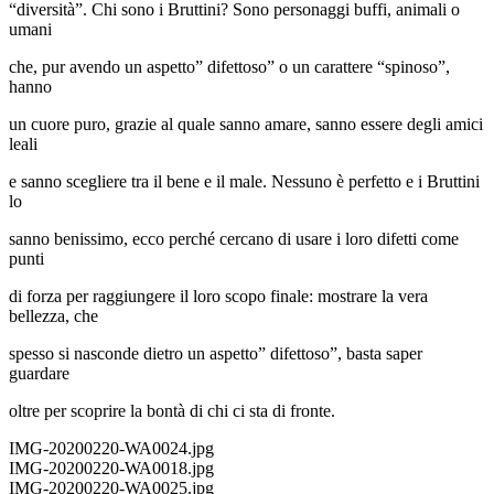
“diversità”. Chi sono i Bruttini? Sono personaggi buffi, animali o
umani
che, pur avendo un aspetto” difettoso” o un carattere “spinoso”,
hanno
un cuore puro, grazie al quale sanno amare, sanno essere degli amici
leali
e sanno scegliere tra il bene e il male. Nessuno è perfetto e i Bruttini
lo
sanno benissimo, ecco perché cercano di usare i loro difetti come
punti
di forza per raggiungere il loro scopo finale: mostrare la vera
bellezza, che
spesso si nasconde dietro un aspetto” difettoso”, basta saper
guardare
oltre per scoprire la bontà di chi ci sta di fronte.
IMG-20200220-WA0024.jpg
IMG-20200220-WA0018.jpg
IMG-20200220-WA0025.jpg