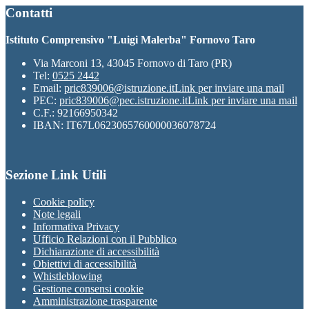
Contatti
Istituto Comprensivo "Luigi Malerba" Fornovo Taro
Via Marconi 13, 43045 Fornovo di Taro (PR)
Tel:
0525 2442
Email:
pric839006@istruzione.it
Link per inviare una mail
PEC:
pric839006@pec.istruzione.it
Link per inviare una mail
C.F.: 92166950342
IBAN: IT67L0623065760000036078724
Sezione Link Utili
Cookie policy
Note legali
Informativa Privacy
Ufficio Relazioni con il Pubblico
Dichiarazione di accessibilità
Obiettivi di accessibilità
Whistleblowing
Gestione consensi cookie
Amministrazione trasparente