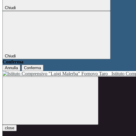
Chiudi
Chiudi
Conferma
Annulla
Conferma
Istituto Co
close