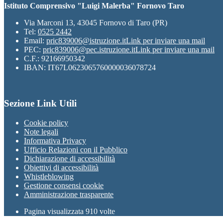
Istituto Comprensivo "Luigi Malerba" Fornovo Taro
Via Marconi 13, 43045 Fornovo di Taro (PR)
Tel:
0525 2442
Email:
pric839006@istruzione.it
Link per inviare una mail
PEC:
pric839006@pec.istruzione.it
Link per inviare una mail
C.F.: 92166950342
IBAN: IT67L0623065760000036078724
Sezione Link Utili
Cookie policy
Note legali
Informativa Privacy
Ufficio Relazioni con il Pubblico
Dichiarazione di accessibilità
Obiettivi di accessibilità
Whistleblowing
Gestione consensi cookie
Amministrazione trasparente
Pagina visualizzata
910
volte