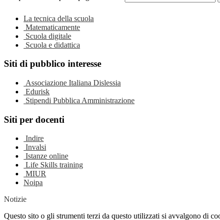
La tecnica della scuola
Matematicamente
Scuola digitale
Scuola e didattica
Siti di pubblico interesse
Associazione Italiana Dislessia
Edurisk
Stipendi Pubblica Amministrazione
Siti per docenti
Indire
Invalsi
Istanze online
Life Skills training
MIUR
Noipa
Notizie
Questo sito o gli strumenti terzi da questo utilizzati si avvalgono di coo