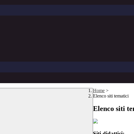
Home
>
Elenco siti tematici
Elenco siti t
Siti didattici: