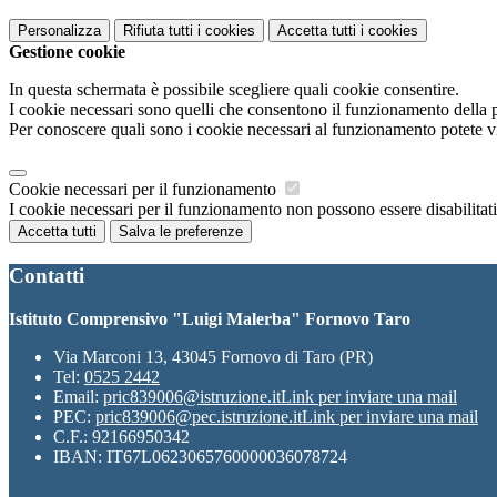
Personalizza
Rifiuta tutti
i cookies
Accetta tutti
i cookies
Gestione cookie
In questa schermata è possibile scegliere quali cookie consentire.
I cookie necessari sono quelli che consentono il funzionamento della pi
Per conoscere quali sono i cookie necessari al funzionamento potete v
Cookie necessari per il funzionamento
I cookie necessari per il funzionamento non possono essere disabilitati.
Accetta tutti
Salva le preferenze
Contatti
Istituto Comprensivo "Luigi Malerba" Fornovo Taro
Via Marconi 13, 43045 Fornovo di Taro (PR)
Tel:
0525 2442
Email:
pric839006@istruzione.it
Link per inviare una mail
PEC:
pric839006@pec.istruzione.it
Link per inviare una mail
C.F.: 92166950342
IBAN: IT67L0623065760000036078724