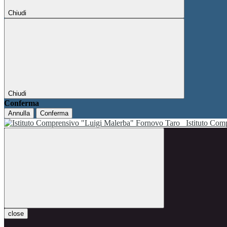
Chiudi
Chiudi
Conferma
Annulla
Conferma
Istituto Co
close