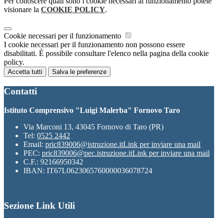
Per conoscere quali sono i cookie necessari al funzionamento potete
visionare la
COOKIE POLICY
.
Cookie necessari per il funzionamento
I cookie necessari per il funzionamento non possono essere
disabilitati. È possibile consultare l'elenco nella pagina della cookie
policy.
Accetta tutti
Salva le preferenze
Contatti
Istituto Comprensivo "Luigi Malerba" Fornovo Taro
Via Marconi 13, 43045 Fornovo di Taro (PR)
Tel:
0525 2442
Email:
pric839006@istruzione.it
Link per inviare una mail
PEC:
pric839006@pec.istruzione.it
Link per inviare una mail
C.F.: 92166950342
IBAN: IT67L0623065760000036078724
Sezione Link Utili