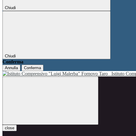
Chiudi
Chiudi
Conferma
Annulla
Conferma
Istituto Co
close