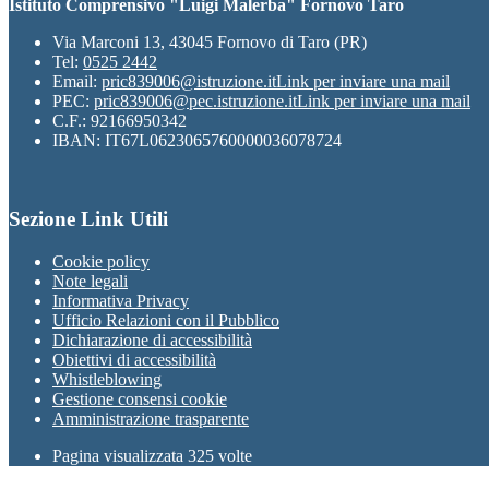
Istituto Comprensivo "Luigi Malerba" Fornovo Taro
Via Marconi 13, 43045 Fornovo di Taro (PR)
Tel:
0525 2442
Email:
pric839006@istruzione.it
Link per inviare una mail
PEC:
pric839006@pec.istruzione.it
Link per inviare una mail
C.F.: 92166950342
IBAN: IT67L0623065760000036078724
Sezione Link Utili
Cookie policy
Note legali
Informativa Privacy
Ufficio Relazioni con il Pubblico
Dichiarazione di accessibilità
Obiettivi di accessibilità
Whistleblowing
Gestione consensi cookie
Amministrazione trasparente
Pagina visualizzata
325
volte