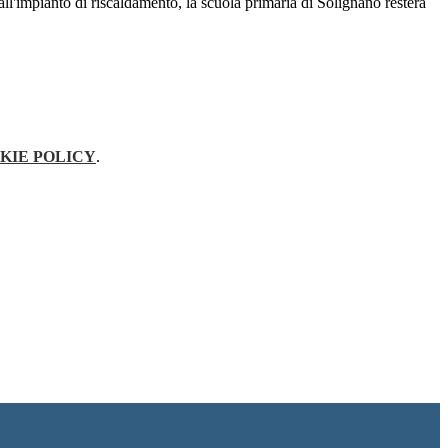
ll'impianto di riscaldamento, la scuola primaria di Solignano resterà
KIE POLICY
.