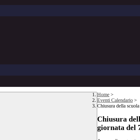
Home
>
Eventi Calendario
>
Chiusura della scuola
Chiusura dell
giornata del 