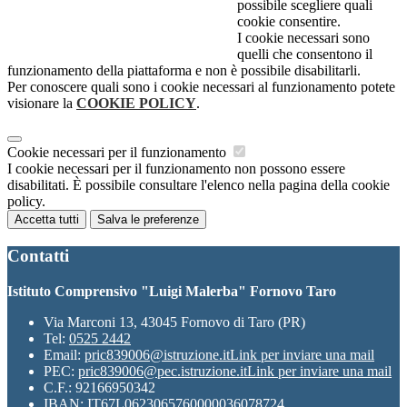
possibile scegliere quali
cookie consentire.
I cookie necessari sono
quelli che consentono il
funzionamento della piattaforma e non è possibile disabilitarli.
Per conoscere quali sono i cookie necessari al funzionamento potete
visionare la
COOKIE POLICY
.
Cookie necessari per il funzionamento
I cookie necessari per il funzionamento non possono essere
disabilitati. È possibile consultare l'elenco nella pagina della cookie
policy.
Accetta tutti
Salva le preferenze
Contatti
Istituto Comprensivo "Luigi Malerba" Fornovo Taro
Via Marconi 13, 43045 Fornovo di Taro (PR)
Tel:
0525 2442
Email:
pric839006@istruzione.it
Link per inviare una mail
PEC:
pric839006@pec.istruzione.it
Link per inviare una mail
C.F.: 92166950342
IBAN: IT67L0623065760000036078724