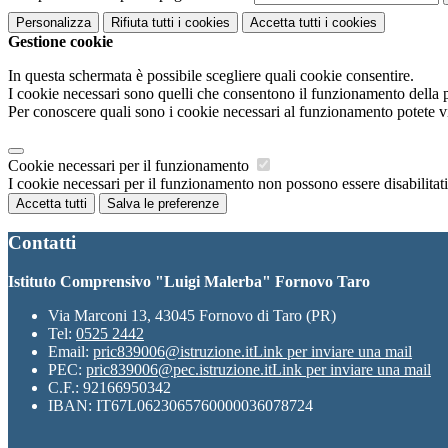
Personalizza
Rifiuta tutti
i cookies
Accetta tutti
i cookies
Gestione cookie
In questa schermata è possibile scegliere quali cookie consentire.
I cookie necessari sono quelli che consentono il funzionamento della pi
Per conoscere quali sono i cookie necessari al funzionamento potete v
Cookie necessari per il funzionamento
I cookie necessari per il funzionamento non possono essere disabilitati.
Accetta tutti
Salva le preferenze
Contatti
Istituto Comprensivo "Luigi Malerba" Fornovo Taro
Via Marconi 13, 43045 Fornovo di Taro (PR)
Tel:
0525 2442
Email:
pric839006@istruzione.it
Link per inviare una mail
PEC:
pric839006@pec.istruzione.it
Link per inviare una mail
C.F.: 92166950342
IBAN: IT67L0623065760000036078724