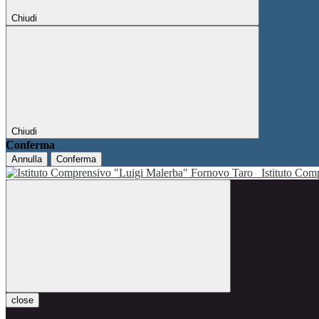
Chiudi
Chiudi
Conferma
Annulla
Conferma
Istituto Co
close