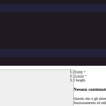
Home
>
Scuola
>
I luoghi
Nessun contenuto
Questo sito o gli stru
funzionamento ed utili 