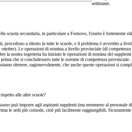
settimane.
lla scuola secondaria, in particolare a Fornovo, l'orario è fortemente ri
ti, procedono a rilento in tutte le scuole, e il problema è avvertito a liv
l 9 ottobre). Le operazioni di nomina a livello provinciale (di competenza 
bre la nostra segreteria ha iniziato le operazioni di nomina dei supplen
a prima che si concludessero tutte le nomine di competenza provinciale. 
ssiamo ritenere, ragionevolmente, che anche queste operazioni si complet
ispetto alle altre scuole?
Nessuno può imporre agli aspiranti supplenti (ma nemmeno al personale di
rima le sedi più comode, cioè più facilmente raggiungibili. Sicuramente 