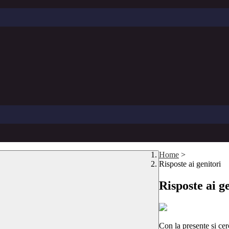
Home
>
Risposte ai genitori
Risposte ai g
Con la presente si cer