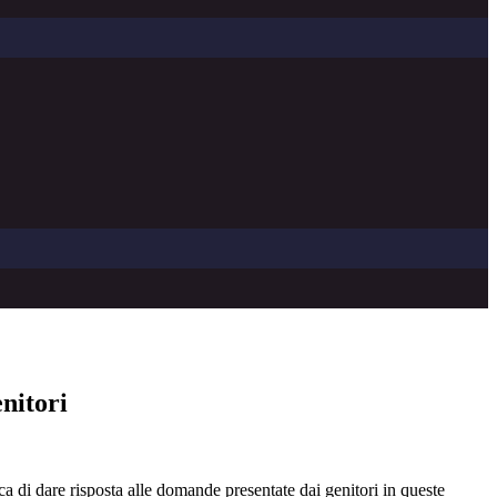
enitori
ca di dare risposta alle domande presentate dai genitori in queste