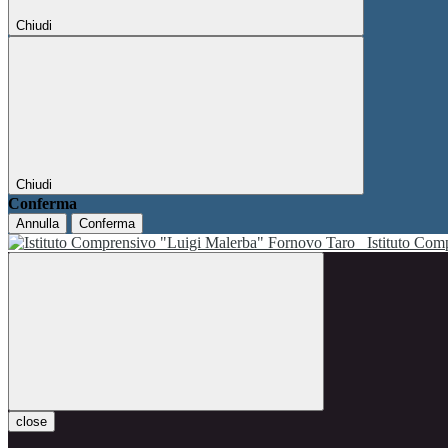
Chiudi
Chiudi
Conferma
Annulla
Conferma
Istituto Co
close