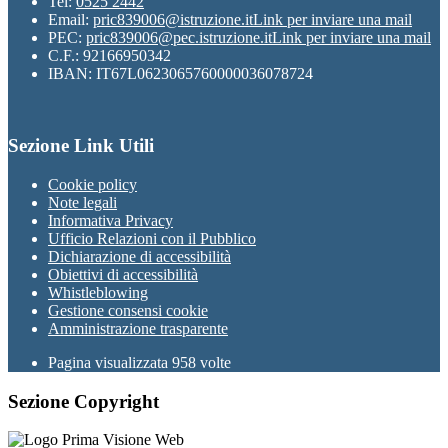
Tel:
0525 2442
Email:
pric839006@istruzione.it
Link per inviare una mail
PEC:
pric839006@pec.istruzione.it
Link per inviare una mail
C.F.: 92166950342
IBAN: IT67L0623065760000036078724
Sezione Link Utili
Cookie policy
Note legali
Informativa Privacy
Ufficio Relazioni con il Pubblico
Dichiarazione di accessibilità
Obiettivi di accessibilità
Whistleblowing
Gestione consensi cookie
Amministrazione trasparente
Pagina visualizzata
958
volte
Sezione Copyright