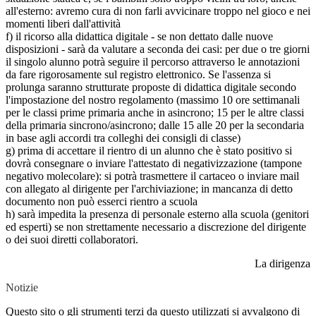
all'esterno: avremo cura di non farli avvicinare troppo nel gioco e nei
momenti liberi dall'attività
f) il ricorso alla didattica digitale - se non dettato dalle nuove
disposizioni - sarà da valutare a seconda dei casi: per due o tre giorni
il singolo alunno potrà seguire il percorso attraverso le annotazioni
da fare rigorosamente sul registro elettronico. Se l'assenza si
prolunga saranno strutturate proposte di didattica digitale secondo
l'impostazione del nostro regolamento (massimo 10 ore settimanali
per le classi prime primaria anche in asincrono; 15 per le altre classi
della primaria sincrono/asincrono; dalle 15 alle 20 per la secondaria
in base agli accordi tra colleghi dei consigli di classe)
g) prima di accettare il rientro di un alunno che è stato positivo si
dovrà consegnare o inviare l'attestato di negativizzazione (tampone
negativo molecolare): si potrà trasmettere il cartaceo o inviare mail
con allegato al dirigente per l'archiviazione; in mancanza di detto
documento non può esserci rientro a scuola
h) sarà impedita la presenza di personale esterno alla scuola (genitori
ed esperti) se non strettamente necessario a discrezione del dirigente
o dei suoi diretti collaboratori.
La dirigenza
Notizie
Questo sito o gli strumenti terzi da questo utilizzati si avvalgono di