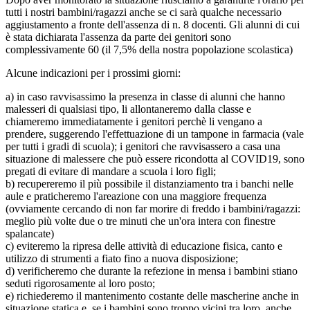
tutti i nostri bambini/ragazzi anche se ci sarà qualche necessario
aggiustamento a fronte dell'assenza di n. 8 docenti. Gli alunni di cui
è stata dichiarata l'assenza da parte dei genitori sono
complessivamente 60 (il 7,5% della nostra popolazione scolastica)
Alcune indicazioni per i prossimi giorni:
a) in caso ravvisassimo la presenza in classe di alunni che hanno
malesseri di qualsiasi tipo, li allontaneremo dalla classe e
chiameremo immediatamente i genitori perchè li vengano a
prendere, suggerendo l'effettuazione di un tampone in farmacia (vale
per tutti i gradi di scuola); i genitori che ravvisassero a casa una
situazione di malessere che può essere ricondotta al COVID19, sono
pregati di evitare di mandare a scuola i loro figli;
b) recupereremo il più possibile il distanziamento tra i banchi nelle
aule e praticheremo l'areazione con una maggiore frequenza
(ovviamente cercando di non far morire di freddo i bambini/ragazzi:
meglio più volte due o tre minuti che un'ora intera con finestre
spalancate)
c) eviteremo la ripresa delle attività di educazione fisica, canto e
utilizzo di strumenti a fiato fino a nuova disposizione;
d) verificheremo che durante la refezione in mensa i bambini stiano
seduti rigorosamente al loro posto;
e) richiederemo il mantenimento costante delle mascherine anche in
situazione statica e, se i bambini sono troppo vicini tra loro, anche