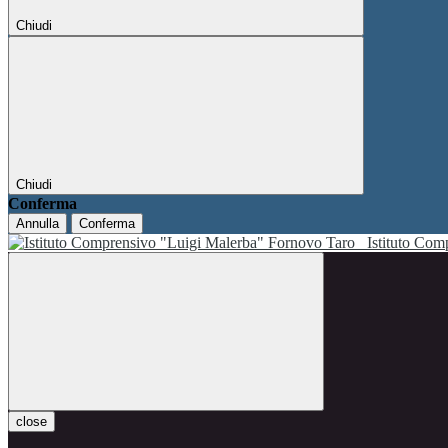
Chiudi
Chiudi
Conferma
Annulla
Conferma
Istituto Co
close