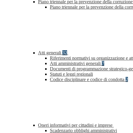
Piano triennale per la prevenzione della corruzione
Piano triennale per la prevenzione della cor
Atti generali
32
Riferimenti normativi su organizzazione e at
Atti amministrativi generali
7
Documenti di programmazione strategico-ge
Statuti e leggi regionali
Codice disciplinare e codice di condotta
2
Oneri informativi per cittadini e imprese
Scadenzario obblighi amministrativi