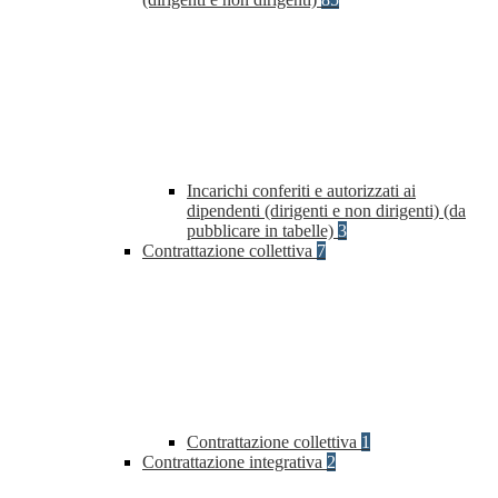
Incarichi conferiti e autorizzati ai
dipendenti (dirigenti e non dirigenti) (da
pubblicare in tabelle)
3
Contrattazione collettiva
7
Contrattazione collettiva
1
Contrattazione integrativa
2