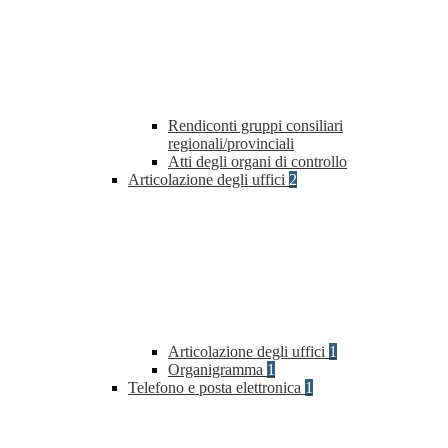
Rendiconti gruppi consiliari
regionali/provinciali
Atti degli organi di controllo
Articolazione degli uffici
2
Articolazione degli uffici
1
Organigramma
1
Telefono e posta elettronica
1