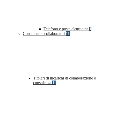
Telefono e posta elettronica
1
Consulenti e collaboratori
11
Titolari di incarichi di collaborazione o
consulenza
11