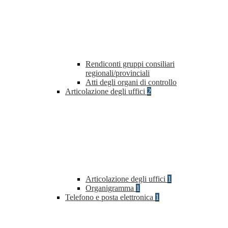
Rendiconti gruppi consiliari
regionali/provinciali
Atti degli organi di controllo
Articolazione degli uffici
2
Articolazione degli uffici
1
Organigramma
1
Telefono e posta elettronica
1