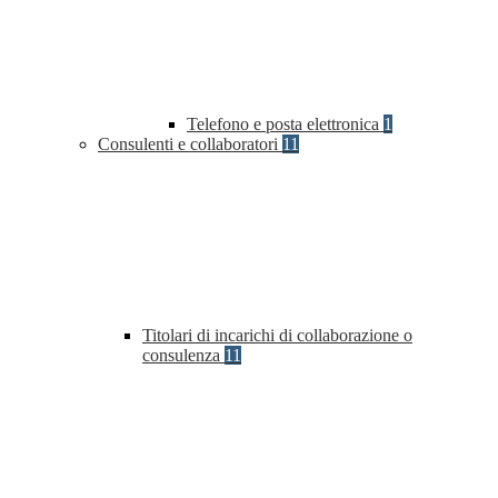
Telefono e posta elettronica
1
Consulenti e collaboratori
11
Titolari di incarichi di collaborazione o
consulenza
11