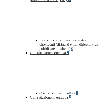
Incarichi conferiti e autorizzati ai
dipendenti (dirigenti e non dirigenti) (da
pubblicare in tabelle)
3
Contrattazione collettiva
7
Contrattazione collettiva
1
Contrattazione integrativa
2