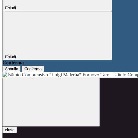
Chiudi
Chiudi
Conferma
Annulla
Conferma
Istituto Co
close