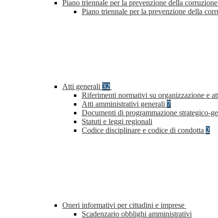
Piano triennale per la prevenzione della corruzione
Piano triennale per la prevenzione della cor
Atti generali
32
Riferimenti normativi su organizzazione e at
Atti amministrativi generali
7
Documenti di programmazione strategico-ge
Statuti e leggi regionali
Codice disciplinare e codice di condotta
2
Oneri informativi per cittadini e imprese
Scadenzario obblighi amministrativi