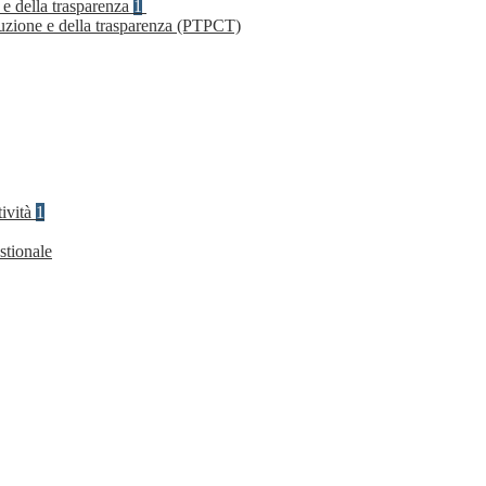
 e della trasparenza
1
ruzione e della trasparenza (PTPCT)
tività
1
stionale