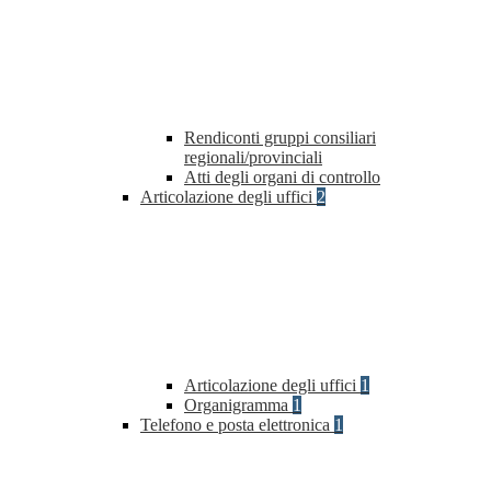
Rendiconti gruppi consiliari
regionali/provinciali
Atti degli organi di controllo
Articolazione degli uffici
2
Articolazione degli uffici
1
Organigramma
1
Telefono e posta elettronica
1