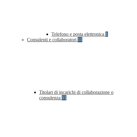
Telefono e posta elettronica
1
Consulenti e collaboratori
11
Titolari di incarichi di collaborazione o
consulenza
11