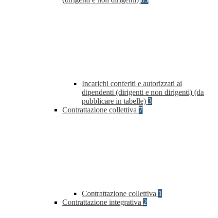
Incarichi conferiti e autorizzati ai
dipendenti (dirigenti e non dirigenti) (da
pubblicare in tabelle)
3
Contrattazione collettiva
7
Contrattazione collettiva
1
Contrattazione integrativa
2