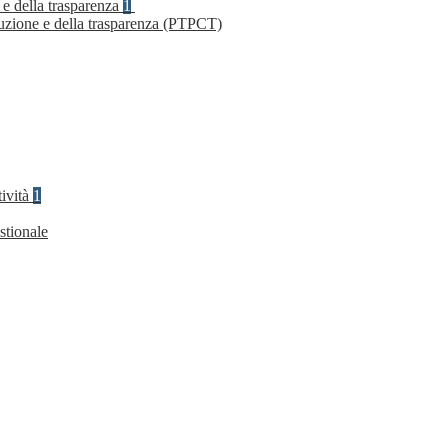
 e della trasparenza
1
ruzione e della trasparenza (PTPCT)
tività
1
stionale