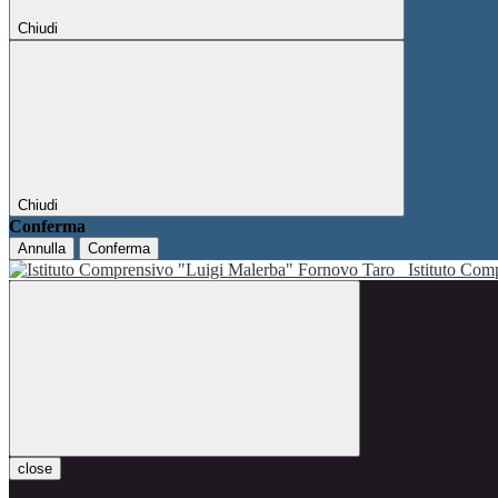
Chiudi
Chiudi
Conferma
Annulla
Conferma
Istituto Co
close