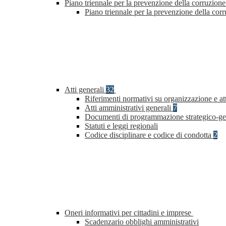
Piano triennale per la prevenzione della corruzione
Piano triennale per la prevenzione della cor
Atti generali
32
Riferimenti normativi su organizzazione e at
Atti amministrativi generali
7
Documenti di programmazione strategico-ge
Statuti e leggi regionali
Codice disciplinare e codice di condotta
2
Oneri informativi per cittadini e imprese
Scadenzario obblighi amministrativi