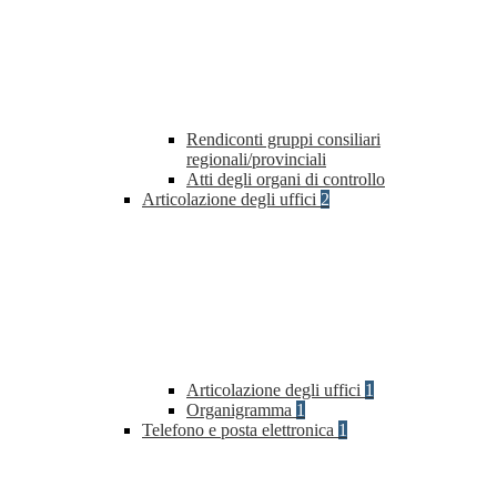
Rendiconti gruppi consiliari
regionali/provinciali
Atti degli organi di controllo
Articolazione degli uffici
2
Articolazione degli uffici
1
Organigramma
1
Telefono e posta elettronica
1