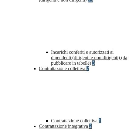
Incarichi conferiti e autorizzati ai
dipendenti (dirigenti e non dirigenti) (da
pubblicare in tabelle)
3
Contrattazione collettiva
7
Contrattazione collettiva
1
Contrattazione integrativa
2