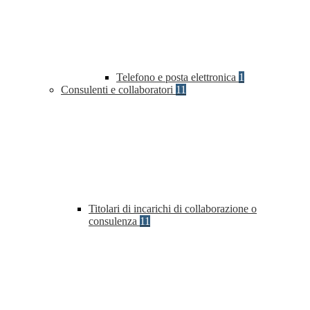
Telefono e posta elettronica
1
Consulenti e collaboratori
11
Titolari di incarichi di collaborazione o
consulenza
11