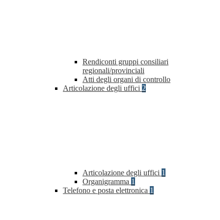
Rendiconti gruppi consiliari
regionali/provinciali
Atti degli organi di controllo
Articolazione degli uffici
2
Articolazione degli uffici
1
Organigramma
1
Telefono e posta elettronica
1