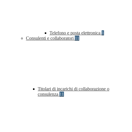
Telefono e posta elettronica
1
Consulenti e collaboratori
11
Titolari di incarichi di collaborazione o
consulenza
11