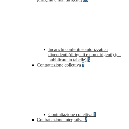
Incarichi conferiti e autorizzati ai
dipendenti (dirigenti e non dirigenti) (da
pubblicare in tabelle)
3
Contrattazione collettiva
7
Contrattazione collettiva
1
Contrattazione integrativa
2