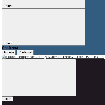
Chiudi
Chiudi
Conferma
Annulla
Conferma
Istituto Co
close