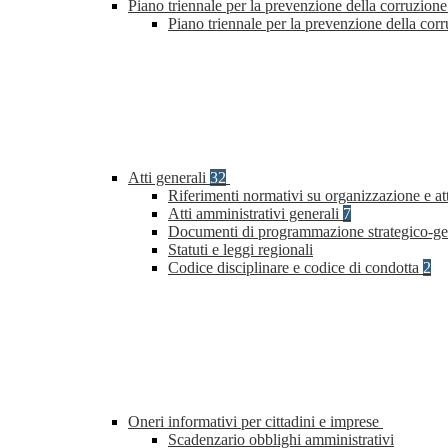
Piano triennale per la prevenzione della corruzione
Piano triennale per la prevenzione della cor
Atti generali
32
Riferimenti normativi su organizzazione e at
Atti amministrativi generali
7
Documenti di programmazione strategico-ge
Statuti e leggi regionali
Codice disciplinare e codice di condotta
2
Oneri informativi per cittadini e imprese
Scadenzario obblighi amministrativi