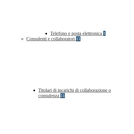
Telefono e posta elettronica
1
Consulenti e collaboratori
11
Titolari di incarichi di collaborazione o
consulenza
11