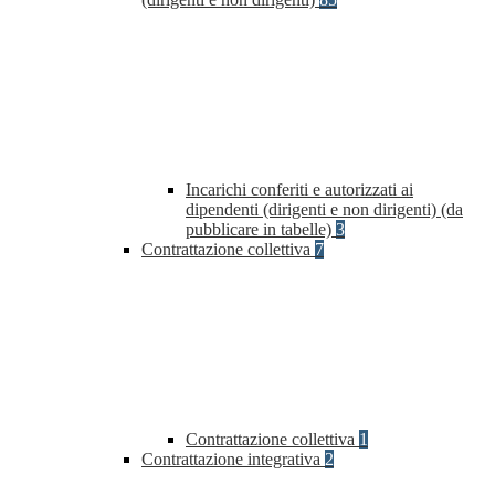
Incarichi conferiti e autorizzati ai
dipendenti (dirigenti e non dirigenti) (da
pubblicare in tabelle)
3
Contrattazione collettiva
7
Contrattazione collettiva
1
Contrattazione integrativa
2