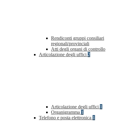
Rendiconti gruppi consiliari
regionali/provinciali
Atti degli organi di controllo
Articolazione degli uffici
2
Articolazione degli uffici
1
Organigramma
1
Telefono e posta elettronica
1