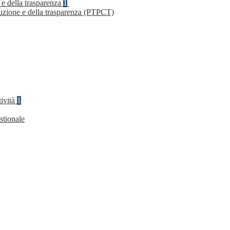
 e della trasparenza
1
ruzione e della trasparenza (PTPCT)
tività
1
stionale