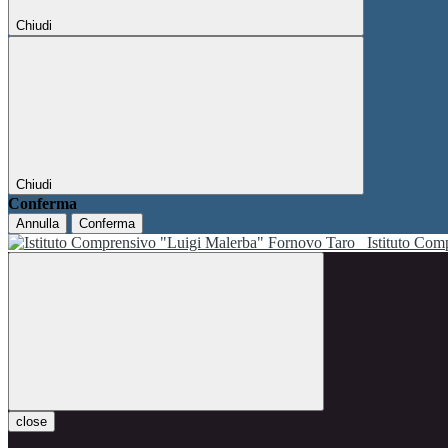
Chiudi
Chiudi
Conferma
Annulla
Conferma
Istituto Co
close