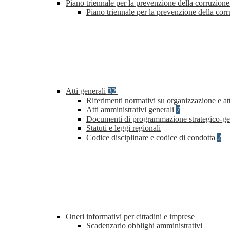
Piano triennale per la prevenzione della corruzione
Piano triennale per la prevenzione della cor
Atti generali
32
Riferimenti normativi su organizzazione e at
Atti amministrativi generali
7
Documenti di programmazione strategico-ge
Statuti e leggi regionali
Codice disciplinare e codice di condotta
2
Oneri informativi per cittadini e imprese
Scadenzario obblighi amministrativi