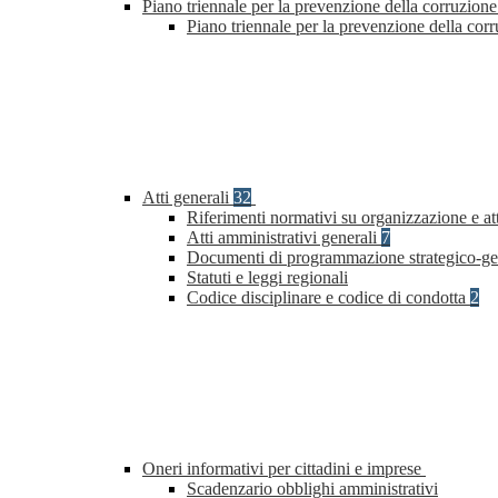
Piano triennale per la prevenzione della corruzione
Piano triennale per la prevenzione della cor
Atti generali
32
Riferimenti normativi su organizzazione e at
Atti amministrativi generali
7
Documenti di programmazione strategico-ge
Statuti e leggi regionali
Codice disciplinare e codice di condotta
2
Oneri informativi per cittadini e imprese
Scadenzario obblighi amministrativi