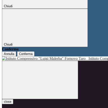
Chiudi
Chiudi
Conferma
Annulla
Conferma
Istituto Co
close