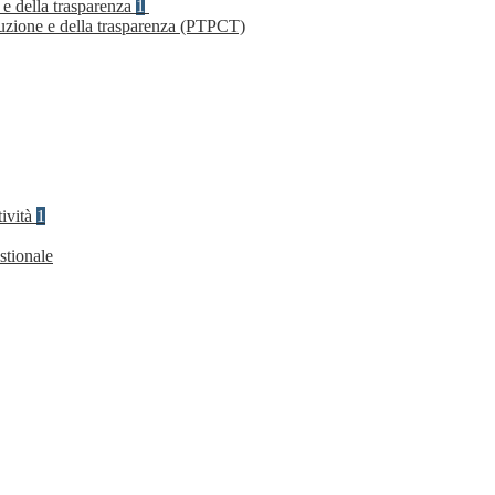
 e della trasparenza
1
ruzione e della trasparenza (PTPCT)
tività
1
stionale