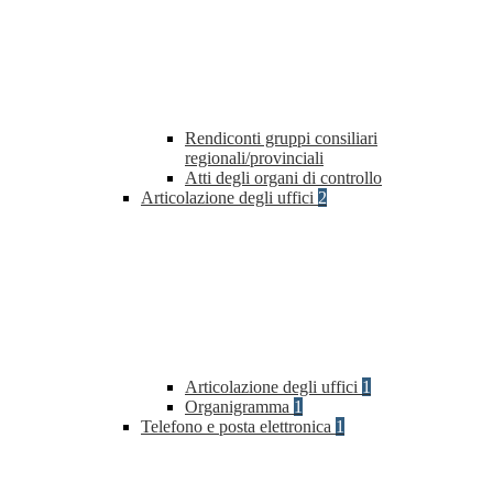
Rendiconti gruppi consiliari
regionali/provinciali
Atti degli organi di controllo
Articolazione degli uffici
2
Articolazione degli uffici
1
Organigramma
1
Telefono e posta elettronica
1