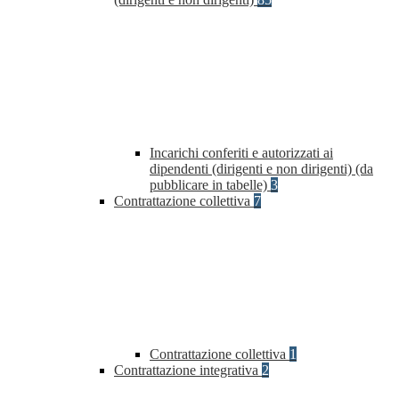
Incarichi conferiti e autorizzati ai
dipendenti (dirigenti e non dirigenti) (da
pubblicare in tabelle)
3
Contrattazione collettiva
7
Contrattazione collettiva
1
Contrattazione integrativa
2