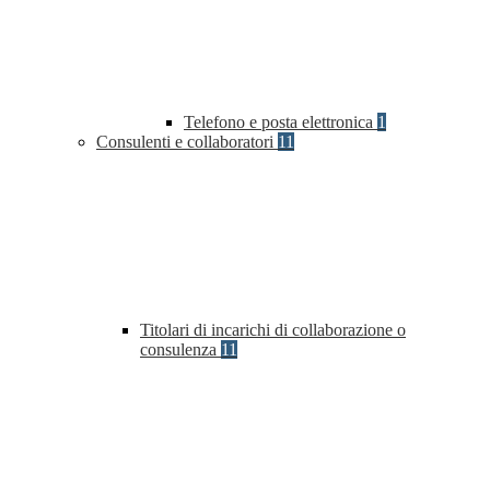
Telefono e posta elettronica
1
Consulenti e collaboratori
11
Titolari di incarichi di collaborazione o
consulenza
11